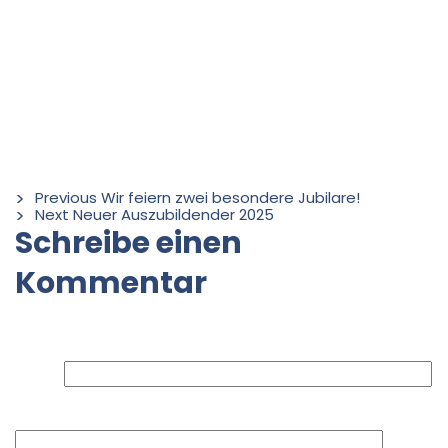
zu präsentieren.
Wir konnten dort unsere HC 400 aus unserer HC-Serie
vorstellen. Eine NC-gesteuerte Bearbeitungsmaschine
zum Läppen und Polieren von planen uns sphärischen
Flächen mit Polierhebel und C-Achse.
Previous
Wir feiern zwei besondere Jubilare!
Next
Neuer Auszubildender 2025
Schreibe einen
Kommentar
Deine E-Mail-Adresse wird nicht veröffentlicht.
Erforderliche Felder sind mit
*
markiert
Name
E-Mail-Adresse