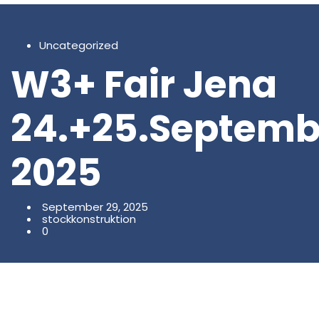
Uncategorized
W3+ Fair Jena
24.+25.Septemb
2025
September 29, 2025
stockkonstruktion
0
Die W3+ Fair in Jena/Thüringen ist der neue Hightech-
Hotspot in Mitteldeutschland.
Hier treffen sich führende Unternehmen und
spezialisierte Nischenführer, um neueste Lösungen aus
den Bereichen Photonik, Optik, Elektronik und Mechanik