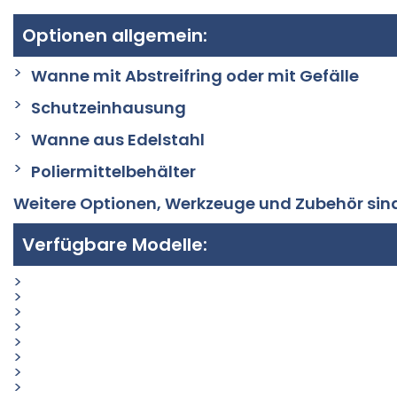
Optionen allgemein:
Wanne mit Abstreifring oder mit Gefälle
Schutzeinhausung
Wanne aus Edelstahl
Poliermittelbehälter
Weitere Optionen, Werkzeuge und Zubehör sind
Verfügbare Modelle:
D 125 (Ø Wanne 200 mm)
D 220 (Ø Wanne 400mm)
D 330 (Ø Wanne 500mm)
D 500 (Ø Wanne 700×1.000mm)
DH 400 (Ø Wanne 700mm)
DH 600 (Ø Wanne 1.000mm)
DH 900 (Ø Wanne 1.200mm)
DH 1000 (Ø Wanne 1.400mm)