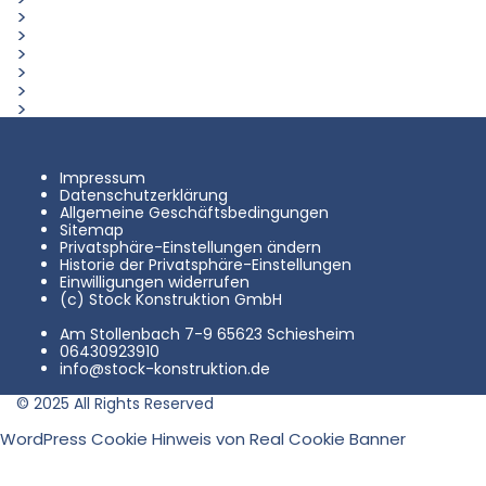
DH 600 (Ø Wanne 1.000mm)
DH 900 (Ø Wanne 1.200mm)
DH 1000 (Ø Wanne 1.400mm)
DH 1200 (Ø Wanne 1.400mm)
DH 1400 (Ø Wanne 1.600mm)
DH 1700 (Ø Wanne 2.000mm)
Impressum
Datenschutzerklärung
Allgemeine Geschäftsbedingungen
Sitemap
Privatsphäre-Einstellungen ändern
Historie der Privatsphäre-Einstellungen
Einwilligungen widerrufen
(c) Stock Konstruktion GmbH
Am Stollenbach 7-9 65623 Schiesheim
06430923910
info@stock-konstruktion.de
© 2025 All Rights Reserved
WordPress Cookie Hinweis von Real Cookie Banner