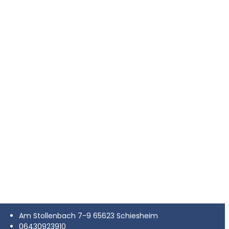
Am Stollenbach 7-9 65623 Schiesheim
06430923910