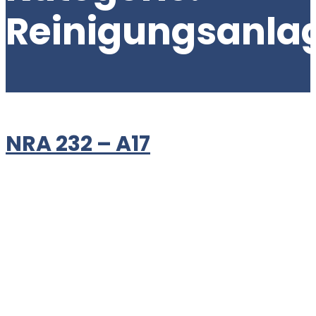
Reinigungsanla
NRA 232 – A17
Reinigungsanlage zur belegreifen Reinigung von Optiken
mit Vorreinigung zur Entfernung von Lack, Kitt, Klebern
Maschinen – Charakteristik: geschweißte Wannen mit
Kreislaufführung des Mediums sind mit einer über die
ganze Wannenseite reichenden Überlauftasche
ausgestattet Piezoschwinger auf einer Membran
angeordnet als Flanschausführung die Funktion des
Ultraschalls programmgesteuert die Funktionszeit des