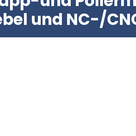
äpp-und Polierm
ebel und NC-/C