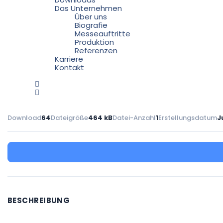
Das Unternehmen
Über uns
Biografie
Messeauftritte
Produktion
Referenzen
Karriere
Kontakt
Download
64
Dateigröße
464 kB
Datei-Anzahl
1
Erstellungsdatum
J
BESCHREIBUNG