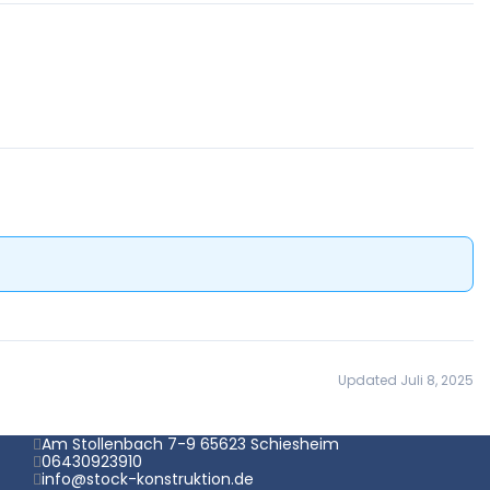
Updated Juli 8, 2025
Am Stollenbach 7-9 65623 Schiesheim
06430923910
info@stock-konstruktion.de