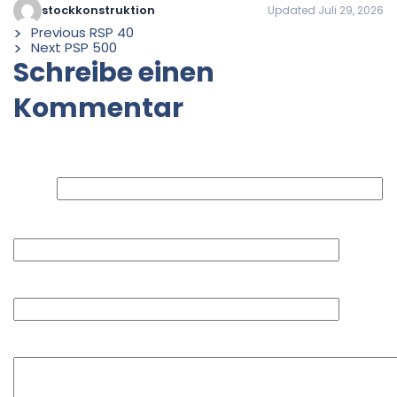
stockkonstruktion
Updated Juli 29, 2026
Previous
RSP 40
Next
PSP 500
Schreibe einen
Kommentar
Deine E-Mail-Adresse wird nicht veröffentlicht.
Erforderliche Felder sind mit
*
markiert
Name
E-Mail-Adresse
Website
Kommentar
*