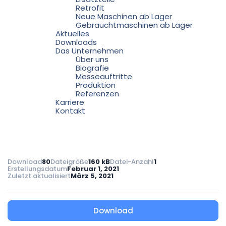
Retrofit
Neue Maschinen ab Lager
Gebrauchtmaschinen ab Lager
Aktuelles
Downloads
Das Unternehmen
Über uns
Biografie
Messeauftritte
Produktion
Referenzen
Karriere
Kontakt
Download
80
Dateigröße
160 kB
Datei-Anzahl
1
Erstellungsdatum
Februar 1, 2021
Zuletzt aktualisiert
März 5, 2021
Download