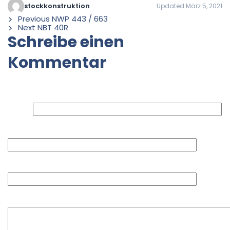
stockkonstruktion
Updated März 5, 2021
Previous
NWP 443 / 663
Next
NBT 40R
Schreibe einen
Kommentar
Deine E-Mail-Adresse wird nicht veröffentlicht.
Erforderliche Felder sind mit
*
markiert
Name
E-Mail-Adresse
Website
Kommentar
*