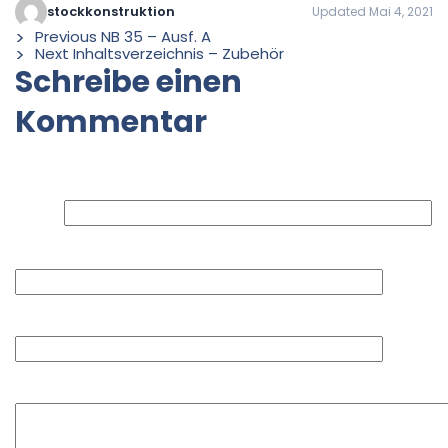
stockkonstruktion
Updated Mai 4, 2021
Previous
NB 35 – Ausf. A
Next
Inhaltsverzeichnis – Zubehör
Schreibe einen
Kommentar
Deine E-Mail-Adresse wird nicht veröffentlicht.
Erforderliche Felder sind mit
*
markiert
Name
E-Mail-Adresse
Website
Kommentar
*