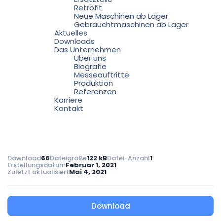
Retrofit
Neue Maschinen ab Lager
Gebrauchtmaschinen ab Lager
Aktuelles
Downloads
Das Unternehmen
Über uns
Biografie
Messeauftritte
Produktion
Referenzen
Karriere
Kontakt
Download
66
Dateigröße
122 kB
Datei-Anzahl
1
Erstellungsdatum
Februar 1, 2021
Zuletzt aktualisiert
Mai 4, 2021
Download