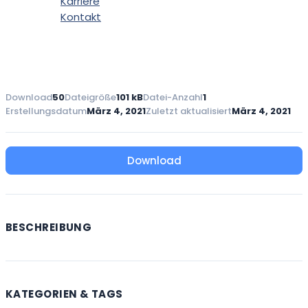
Karriere
Kontakt
Download
50
Dateigröße
101 kB
Datei-Anzahl
1
Erstellungsdatum
März 4, 2021
Zuletzt aktualisiert
März 4, 2021
Download
BESCHREIBUNG
KATEGORIEN & TAGS