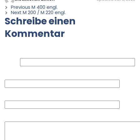
Previous
M 400 engl.
Next
M 200 / M 220 engl.
Schreibe einen
Kommentar
Deine E-Mail-Adresse wird nicht veröffentlicht.
Erforderliche Felder sind mit
*
markiert
Name
E-Mail-Adresse
Website
Kommentar
*