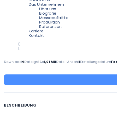
Das Unternehmen
Über uns
Biografie
Messeauftritte
Produktion
Referenzen
Karriere
Kontakt
Download
4
Dateigröße
1,91 MB
Datei-Anzahl
1
Erstellungsdatum
Feb
BESCHREIBUNG