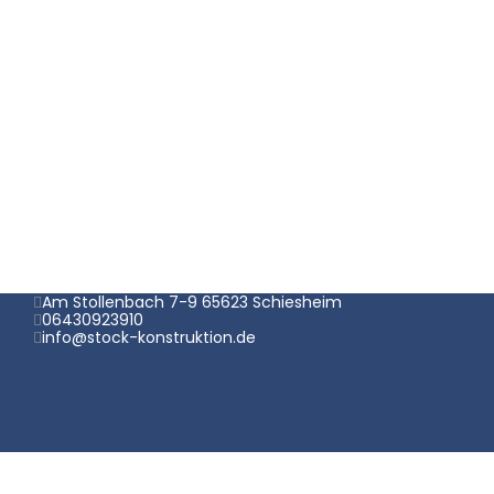
Am Stollenbach 7-9 65623 Schiesheim
06430923910
info@stock-konstruktion.de