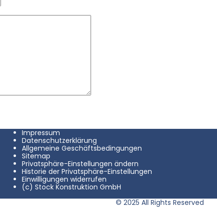
Impressum
Datenschutzerklärung
Allgemeine Geschäftsbedingungen
Sitemap
Privatsphäre-Einstellungen ändern
Historie der Privatsphäre-Einstellungen
Einwilligungen widerrufen
(c) Stock Konstruktion GmbH
© 2025 All Rights Reserved