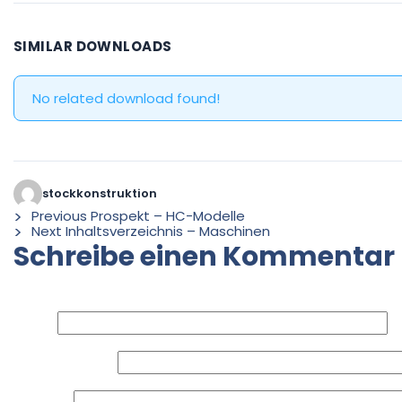
SIMILAR DOWNLOADS
No related download found!
stockkonstruktion
Previous
Prospekt – HC-Modelle
Next
Inhaltsverzeichnis – Maschinen
Schreibe einen Kommentar
Deine E-Mail-Adresse wird nicht veröffentlicht.
Erforderlich
Name
E-Mail-Adresse
Website