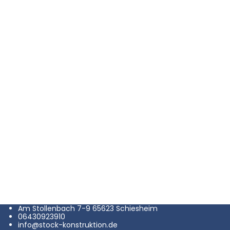
Am Stollenbach 7-9 65623 Schiesheim
06430923910
info@stock-konstruktion.de