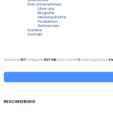
Das Unternehmen
Über uns
Biografie
Messeauftritte
Produktion
Referenzen
Karriere
Kontakt
Download
97
Dateigröße
507 KB
Datei-Anzahl
1
Erstellungsdatum
Fe
BESCHREIBUNG